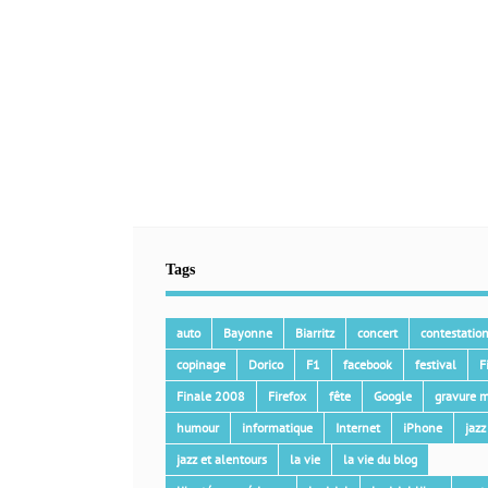
Tags
auto
Bayonne
Biarritz
concert
contestatio
copinage
Dorico
F1
facebook
festival
F
Finale 2008
Firefox
fête
Google
gravure m
humour
informatique
Internet
iPhone
jazz
jazz et alentours
la vie
la vie du blog