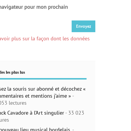
 navigateur pour mon prochain
avoir plus sur la façon dont les données
les les plus lus
sez la souris sur abonné et décochez «
mentaires et mentions j’aime »
-
053 lectures
nck Cavadore à l’Art singulier
- 33 023
tures
nouveau lieu musical bordelais.
-