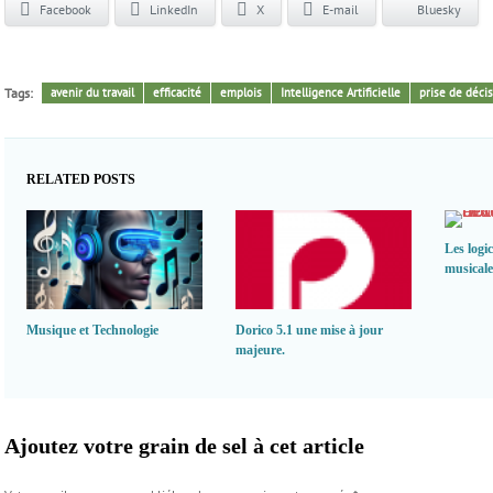
Facebook
LinkedIn
X
E-mail
Bluesky
Tags:
avenir du travail
efficacité
emplois
Intelligence Artificielle
prise de déci
RELATED POSTS
Les logic
musicale 
Musique et Technologie
Dorico 5.1 une mise à jour
majeure.
Ajoutez votre grain de sel à cet article