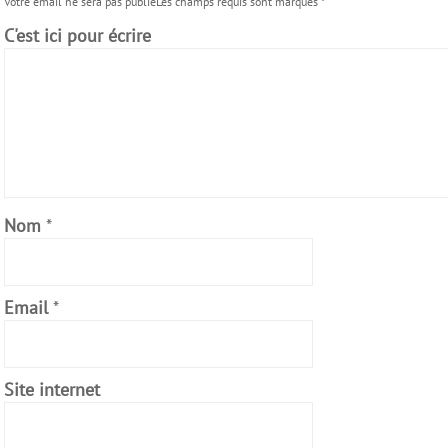
Votre email ne sera pas publiéLes champs requis sont marqués
*
C'est ici pour écrire
Nom
*
Email
*
Site internet