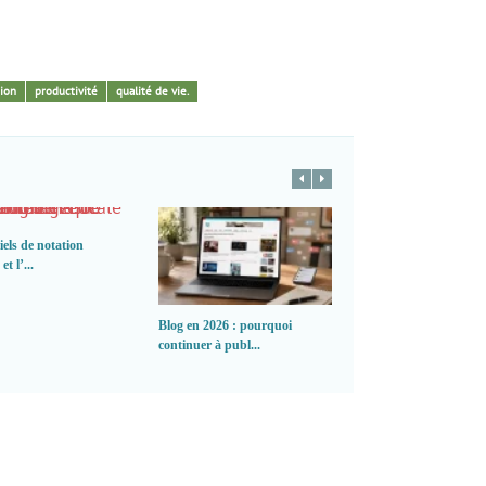
sion
productivité
qualité de vie.
iels de notation
et l’...
Blog en 2026 : pourquoi
Clonage vocal par IA 
continuer à publ...
encore cr...