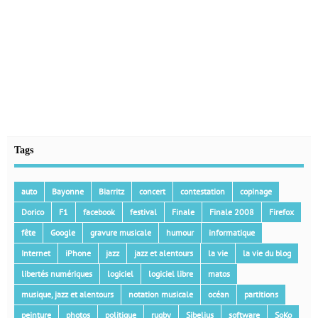
Tags
auto
Bayonne
Biarritz
concert
contestation
copinage
Dorico
F1
facebook
festival
Finale
Finale 2008
Firefox
fête
Google
gravure musicale
humour
informatique
Internet
iPhone
jazz
jazz et alentours
la vie
la vie du blog
libertés numériques
logiciel
logiciel libre
matos
musique, jazz et alentours
notation musicale
océan
partitions
peinture
photos
politique
rugby
Sibelius
software
SoKo