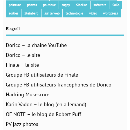
peinture
photos
politique
rugby
Sibelius
software
SoKo
sorties
Steinberg
sur le web
technologie
video
wordpress
Blogroll
Dorico – la chaine YouTube
Dorico – le site
Finale – le site
Groupe FB utilisateurs de Finale
Groupe FB utilisateurs francophones de Dorico
Hacking Musescore
Karin Vadon – le blog (en allemand)
OF NOTE – le blog de Robert Puff
PV jazz photos