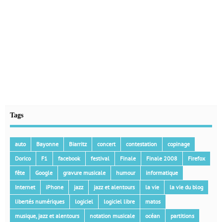
Tags
auto
Bayonne
Biarritz
concert
contestation
copinage
Dorico
F1
facebook
festival
Finale
Finale 2008
Firefox
fête
Google
gravure musicale
humour
informatique
Internet
iPhone
jazz
jazz et alentours
la vie
la vie du blog
libertés numériques
logiciel
logiciel libre
matos
musique, jazz et alentours
notation musicale
océan
partitions