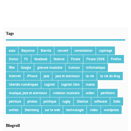
Tags
auto
Bayonne
Biarritz
concert
contestation
copinage
Dorico
F1
facebook
festival
Finale
Finale 2008
Firefox
fête
Google
gravure musicale
humour
informatique
Internet
iPhone
jazz
jazz et alentours
la vie
la vie du blog
libertés numériques
logiciel
logiciel libre
matos
musique, jazz et alentours
notation musicale
océan
partitions
peinture
photos
politique
rugby
Sibelius
software
SoKo
sorties
Steinberg
sur le web
technologie
video
wordpress
Blogroll