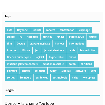
Tags
auto
Bayonne
Biarritz
concert
contestation
copinage
Dorico
F1
facebook
festival
Finale
Finale 2008
Firefox
fête
Google
gravure musicale
humour
informatique
Internet
iPhone
jazz
jazz et alentours
la vie
la vie du blog
libertés numériques
logiciel
logiciel libre
matos
musique, jazz et alentours
notation musicale
océan
partitions
peinture
photos
politique
rugby
Sibelius
software
SoKo
sorties
Steinberg
sur le web
technologie
video
wordpress
Blogroll
Dorico – la chaine YouTube