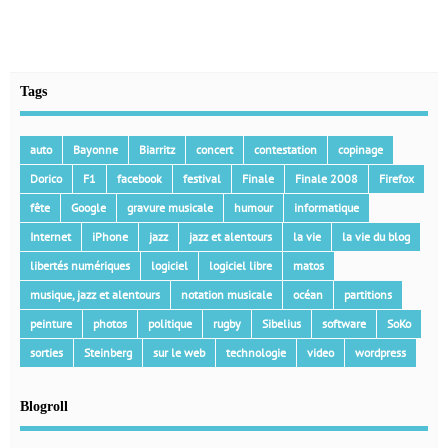
Tags
auto
Bayonne
Biarritz
concert
contestation
copinage
Dorico
F1
facebook
festival
Finale
Finale 2008
Firefox
fête
Google
gravure musicale
humour
informatique
Internet
iPhone
jazz
jazz et alentours
la vie
la vie du blog
libertés numériques
logiciel
logiciel libre
matos
musique, jazz et alentours
notation musicale
océan
partitions
peinture
photos
politique
rugby
Sibelius
software
SoKo
sorties
Steinberg
sur le web
technologie
video
wordpress
Blogroll