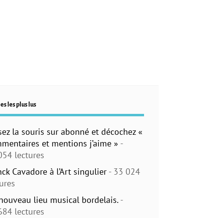
es les plus lus
sez la souris sur abonné et décochez «
mentaires et mentions j’aime »
-
054 lectures
nck Cavadore à l’Art singulier
- 33 024
tures
nouveau lieu musical bordelais.
-
684 lectures