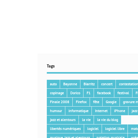
Tags
auto
Bayonne
Biarritz
concert
contestatio
copinage
Dorico
F1
facebook
festival
F
Finale 2008
Firefox
fête
Google
gravure m
humour
informatique
Internet
iPhone
jazz
jazz et alentours
la vie
la vie du blog
libertés numériques
logiciel
logiciel libre
mat
musique, jazz et alentours
notation musicale
océ