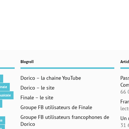
Blogroll
Articl
Dorico – la chaine YouTube
Pas
n
Com
Dorico – le site
inale
66 
usicale
Finale – le site
Fra
Groupe FB utilisateurs de Finale
lec
Groupe FB utilisateurs francophones de
Un 
os
Dorico
31 
an