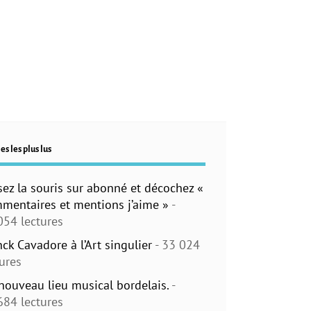
es les plus lus
sez la souris sur abonné et décochez «
mentaires et mentions j’aime »
-
054 lectures
nck Cavadore à l’Art singulier
- 33 024
tures
nouveau lieu musical bordelais.
-
684 lectures