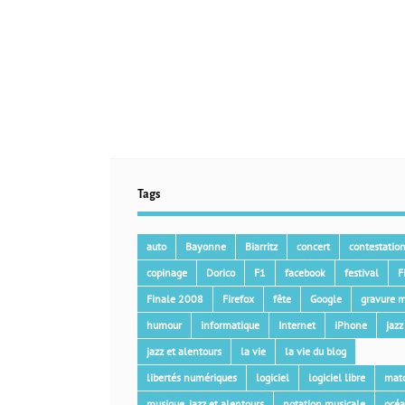
Tags
auto
Bayonne
Biarritz
concert
contestatio
copinage
Dorico
F1
facebook
festival
F
Finale 2008
Firefox
fête
Google
gravure m
humour
informatique
Internet
iPhone
jazz
jazz et alentours
la vie
la vie du blog
libertés numériques
logiciel
logiciel libre
mat
musique, jazz et alentours
notation musicale
océ