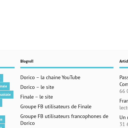
Blogroll
Articl
Dorico – la chaine YouTube
Pas
n
Com
Dorico – le site
inale
66 
usicale
Finale – le site
Fra
Groupe FB utilisateurs de Finale
lec
Groupe FB utilisateurs francophones de
Un 
os
Dorico
31 
an