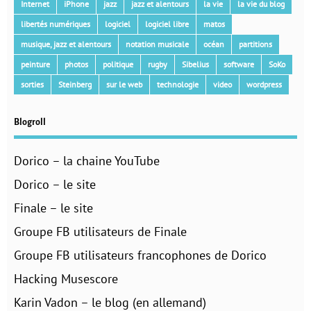
Internet
iPhone
jazz
jazz et alentours
la vie
la vie du blog
libertés numériques
logiciel
logiciel libre
matos
musique, jazz et alentours
notation musicale
océan
partitions
peinture
photos
politique
rugby
Sibelius
software
SoKo
sorties
Steinberg
sur le web
technologie
video
wordpress
Blogroll
Dorico – la chaine YouTube
Dorico – le site
Finale – le site
Groupe FB utilisateurs de Finale
Groupe FB utilisateurs francophones de Dorico
Hacking Musescore
Karin Vadon – le blog (en allemand)