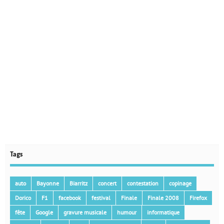
Tags
auto
Bayonne
Biarritz
concert
contestation
copinage
Dorico
F1
facebook
festival
Finale
Finale 2008
Firefox
fête
Google
gravure musicale
humour
informatique