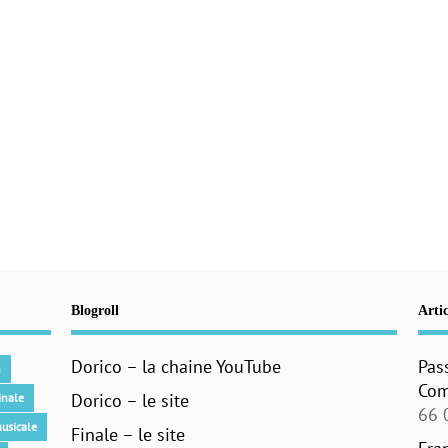
Blogroll
Artic
Dorico – la chaine YouTube
Pas
n
Com
Dorico – le site
inale
66 
usicale
Finale – le site