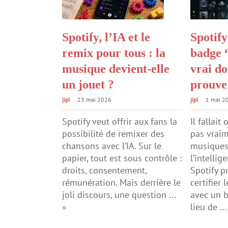
Spotify, l’IA et le
Spotify
remix pour tous : la
badge 
musique devient-elle
vrai do
un jouet ?
prouver
jipi
23 mai 2026
jipi
1 mai 2
Spotify veut offrir aux fans la
Il fallait
possibilité de remixer des
pas vraim
chansons avec l’IA. Sur le
musiques
papier, tout est sous contrôle :
l’intellige
droits, consentement,
Spotify p
rémunération. Mais derrière le
certifier 
joli discours, une question ...
avec un b
»
lieu de ..