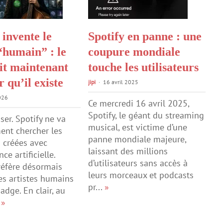
 invente le
Spotify en panne : une
“humain” : le
coupure mondiale
it maintenant
touche les utilisateurs
 qu’il existe
jipi
16 avril 2025
026
Ce mercredi 16 avril 2025,
Spotify, le géant du streaming
 oser. Spotify ne va
musical, est victime d’une
ent chercher les
panne mondiale majeure,
 créées avec
laissant des millions
nce artificielle.
d’utilisateurs sans accès à
réfère désormais
leurs morceaux et podcasts
les artistes humains
pr...
»
adge. En clair, au
.
»