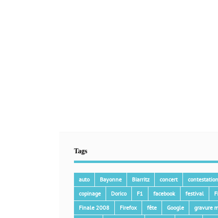
Tags
auto
Bayonne
Biarritz
concert
contestatio
copinage
Dorico
F1
facebook
festival
F
Finale 2008
Firefox
fête
Google
gravure m