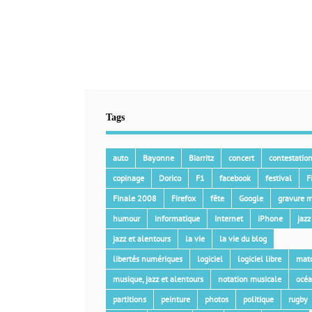
Tags
auto
Bayonne
Biarritz
concert
contestatio
copinage
Dorico
F1
facebook
festival
F
Finale 2008
Firefox
fête
Google
gravure m
humour
informatique
Internet
iPhone
jazz
jazz et alentours
la vie
la vie du blog
libertés numériques
logiciel
logiciel libre
mat
musique, jazz et alentours
notation musicale
océ
partitions
peinture
photos
politique
rugby