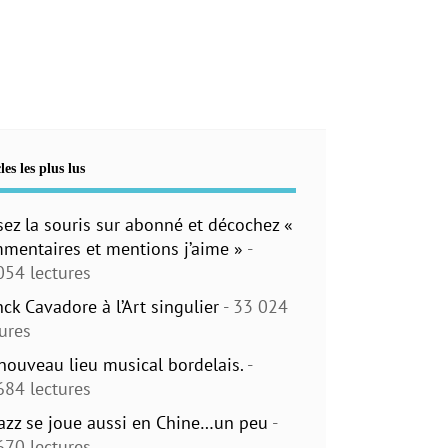
les les plus lus
sez la souris sur abonné et décochez «
mentaires et mentions j’aime »
-
054 lectures
nck Cavadore à l’Art singulier
- 33 024
tures
nouveau lieu musical bordelais.
-
684 lectures
jazz se joue aussi en Chine…un peu
-
670 lectures