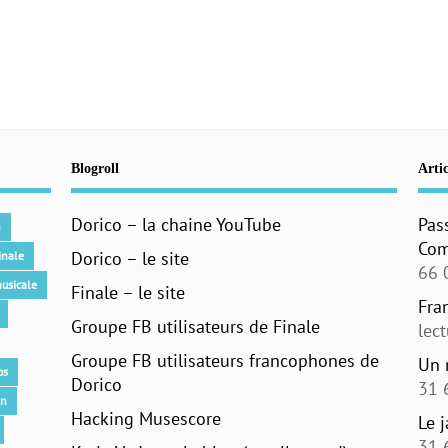
Blogroll
Artic
Dorico – la chaine YouTube
Pas
n
Com
Dorico – le site
inale
66 
usicale
Finale – le site
Fra
Groupe FB utilisateurs de Finale
lec
Groupe FB utilisateurs francophones de
Un 
os
Dorico
31 
an
Hacking Musescore
Le 
31 