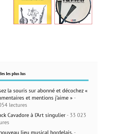
les les plus lus
sez la souris sur abonné et décochez «
mentaires et mentions j’aime »
-
054 lectures
nck Cavadore à l’Art singulier
- 33 023
tures
nouveau lieu musical bordelais.
-