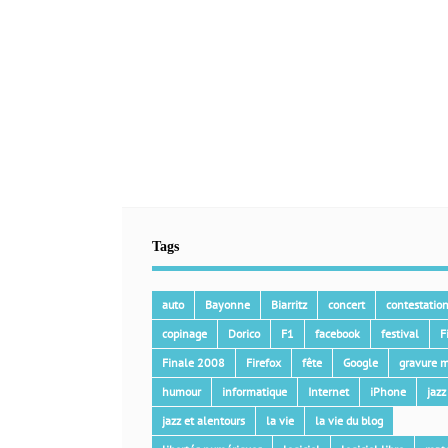
Tags
auto
Bayonne
Biarritz
concert
contestatio
copinage
Dorico
F1
facebook
festival
F
Finale 2008
Firefox
fête
Google
gravure m
humour
informatique
Internet
iPhone
jazz
jazz et alentours
la vie
la vie du blog