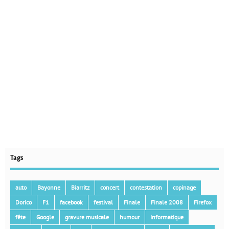
Tags
auto
Bayonne
Biarritz
concert
contestation
copinage
Dorico
F1
facebook
festival
Finale
Finale 2008
Firefox
fête
Google
gravure musicale
humour
informatique