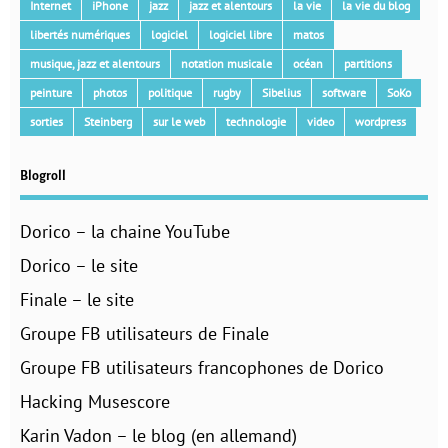
Internet
iPhone
jazz
jazz et alentours
la vie
la vie du blog
libertés numériques
logiciel
logiciel libre
matos
musique, jazz et alentours
notation musicale
océan
partitions
peinture
photos
politique
rugby
Sibelius
software
SoKo
sorties
Steinberg
sur le web
technologie
video
wordpress
Blogroll
Dorico – la chaine YouTube
Dorico – le site
Finale – le site
Groupe FB utilisateurs de Finale
Groupe FB utilisateurs francophones de Dorico
Hacking Musescore
Karin Vadon – le blog (en allemand)