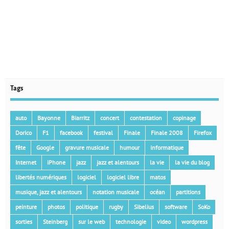
Tags
auto
Bayonne
Biarritz
concert
contestation
copinage
Dorico
F1
facebook
festival
Finale
Finale 2008
Firefox
fête
Google
gravure musicale
humour
informatique
Internet
iPhone
jazz
jazz et alentours
la vie
la vie du blog
libertés numériques
logiciel
logiciel libre
matos
musique, jazz et alentours
notation musicale
océan
partitions
peinture
photos
politique
rugby
Sibelius
software
SoKo
sorties
Steinberg
sur le web
technologie
video
wordpress