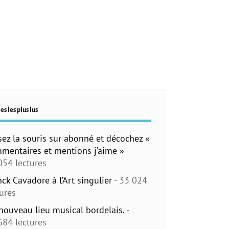
es les plus lus
sez la souris sur abonné et décochez «
mentaires et mentions j’aime »
-
054 lectures
nck Cavadore à l’Art singulier
- 33 024
tures
nouveau lieu musical bordelais.
-
684 lectures