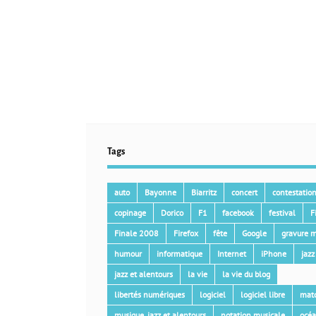
Tags
auto
Bayonne
Biarritz
concert
contestatio
copinage
Dorico
F1
facebook
festival
F
Finale 2008
Firefox
fête
Google
gravure m
humour
informatique
Internet
iPhone
jazz
jazz et alentours
la vie
la vie du blog
libertés numériques
logiciel
logiciel libre
mat
musique, jazz et alentours
notation musicale
océ