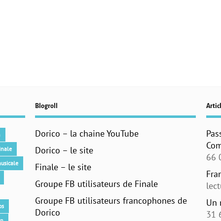
Blogroll
Articl
Dorico – la chaine YouTube
Pas
n
Com
Dorico – le site
inale
66 
usicale
Finale – le site
Fra
Groupe FB utilisateurs de Finale
lec
Groupe FB utilisateurs francophones de
Un 
os
Dorico
31 
an