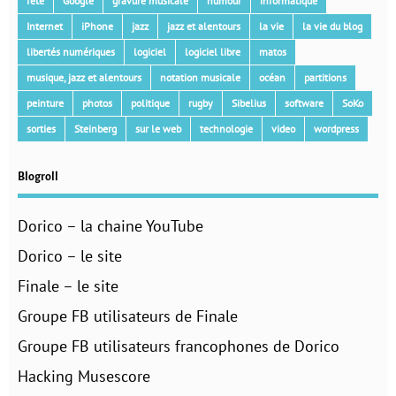
fête
Google
gravure musicale
humour
informatique
Internet
iPhone
jazz
jazz et alentours
la vie
la vie du blog
libertés numériques
logiciel
logiciel libre
matos
musique, jazz et alentours
notation musicale
océan
partitions
peinture
photos
politique
rugby
Sibelius
software
SoKo
sorties
Steinberg
sur le web
technologie
video
wordpress
Blogroll
Dorico – la chaine YouTube
Dorico – le site
Finale – le site
Groupe FB utilisateurs de Finale
Groupe FB utilisateurs francophones de Dorico
Hacking Musescore