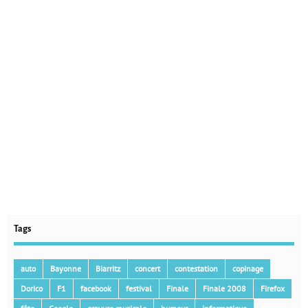
Tags
auto
Bayonne
Biarritz
concert
contestation
copinage
Dorico
F1
facebook
festival
Finale
Finale 2008
Firefox