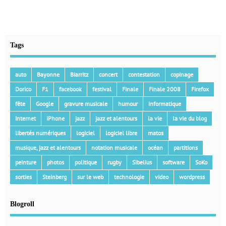
Tags
auto
Bayonne
Biarritz
concert
contestation
copinage
Dorico
F1
facebook
festival
Finale
Finale 2008
Firefox
fête
Google
gravure musicale
humour
informatique
Internet
iPhone
jazz
jazz et alentours
la vie
la vie du blog
libertés numériques
logiciel
logiciel libre
matos
musique, jazz et alentours
notation musicale
océan
partitions
peinture
photos
politique
rugby
Sibelius
software
SoKo
sorties
Steinberg
sur le web
technologie
video
wordpress
Blogroll