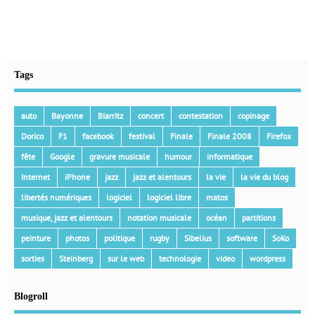
Tags
auto
Bayonne
Biarritz
concert
contestation
copinage
Dorico
F1
facebook
festival
Finale
Finale 2008
Firefox
fête
Google
gravure musicale
humour
informatique
Internet
iPhone
jazz
jazz et alentours
la vie
la vie du blog
libertés numériques
logiciel
logiciel libre
matos
musique, jazz et alentours
notation musicale
océan
partitions
peinture
photos
politique
rugby
Sibelius
software
SoKo
sorties
Steinberg
sur le web
technologie
video
wordpress
Blogroll