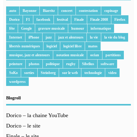
auto
Bayonne
Biarritz
concert
contestation
copinage
Dorico
F1
facebook
festival
Finale
Finale 2008
Firefox
fête
Google
gravure musicale
humour
informatique
Internet
iPhone
jazz
jazz et alentours
la vie
la vie du blog
libertés numériques
logiciel
logiciel libre
matos
musique, jazz et alentours
notation musicale
océan
partitions
peinture
photos
politique
rugby
Sibelius
software
SoKo
sorties
Steinberg
sur le web
technologie
video
wordpress
Blogroll
Dorico – la chaine YouTube
Dorico – le site
Finale – le site