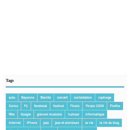
Tags
auto
Bayonne
Biarritz
concert
contestation
copinage
Dorico
F1
facebook
festival
Finale
Finale 2008
Firefox
fête
Google
gravure musicale
humour
informatique
Internet
iPhone
jazz
jazz et alentours
la vie
la vie du blog