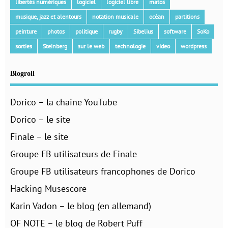
libertés numériques
logiciel
logiciel libre
matos
musique, jazz et alentours
notation musicale
océan
partitions
peinture
photos
politique
rugby
Sibelius
software
SoKo
sorties
Steinberg
sur le web
technologie
video
wordpress
Blogroll
Dorico – la chaine YouTube
Dorico – le site
Finale – le site
Groupe FB utilisateurs de Finale
Groupe FB utilisateurs francophones de Dorico
Hacking Musescore
Karin Vadon – le blog (en allemand)
OF NOTE – le blog de Robert Puff