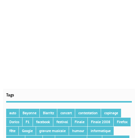
Tags
auto
Bayonne
Biarritz
concert
contestation
copinage
Dorico
F1
facebook
festival
Finale
Finale 2008
Firefox
fête
Google
gravure musicale
humour
informatique