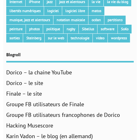
Internet
iPhone
jazz
jazz et alentours
la vie
la vie du blog
libertés numériques
logiciel
logiciel libre
matos
musique, jazz et alentours
notation musicale
océan
partitions
peinture
photos
politique
rugby
Sibelius
software
SoKo
sorties
Steinberg
sur le web
technologie
video
wordpress
Blogroll
Dorico – la chaine YouTube
Dorico – le site
Finale – le site
Groupe FB utilisateurs de Finale
Groupe FB utilisateurs francophones de Dorico
Hacking Musescore
Karin Vadon – le blog (en allemand)