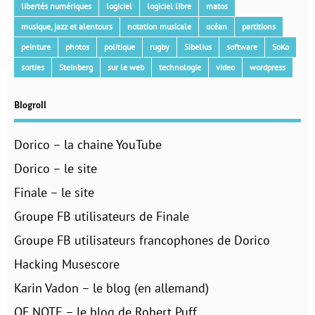
libertés numériques
logiciel
logiciel libre
matos
musique, jazz et alentours
notation musicale
océan
partitions
peinture
photos
politique
rugby
Sibelius
software
SoKo
sorties
Steinberg
sur le web
technologie
video
wordpress
Blogroll
Dorico – la chaine YouTube
Dorico – le site
Finale – le site
Groupe FB utilisateurs de Finale
Groupe FB utilisateurs francophones de Dorico
Hacking Musescore
Karin Vadon – le blog (en allemand)
OF NOTE – le blog de Robert Puff