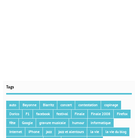
Tags
auto
Bayonne
Biarritz
concert
contestation
copinage
Dorico
F1
facebook
festival
Finale
Finale 2008
Firefox
fête
Google
gravure musicale
humour
informatique
Internet
iPhone
jazz
jazz et alentours
la vie
la vie du blog