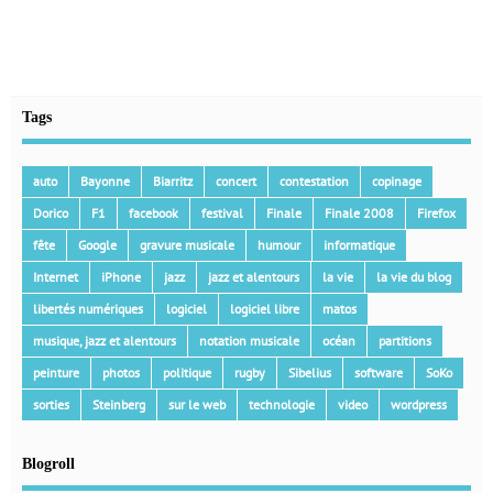
Tags
auto
Bayonne
Biarritz
concert
contestation
copinage
Dorico
F1
facebook
festival
Finale
Finale 2008
Firefox
fête
Google
gravure musicale
humour
informatique
Internet
iPhone
jazz
jazz et alentours
la vie
la vie du blog
libertés numériques
logiciel
logiciel libre
matos
musique, jazz et alentours
notation musicale
océan
partitions
peinture
photos
politique
rugby
Sibelius
software
SoKo
sorties
Steinberg
sur le web
technologie
video
wordpress
Blogroll