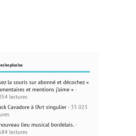
es les plus lus
sez la souris sur abonné et décochez «
mentaires et mentions j’aime »
-
054 lectures
nck Cavadore à l’Art singulier
- 33 023
tures
nouveau lieu musical bordelais.
-
684 lectures