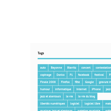
Tags
auto
Bayonne
Biarritz
concert
contestatio
copinage
Dorico
F1
facebook
festival
F
Finale 2008
Firefox
fête
Google
gravure m
humour
informatique
Internet
iPhone
jazz
jazz et alentours
la vie
la vie du blog
libertés numériques
logiciel
logiciel libre
mat
musique, jazz et alentours
notation musicale
océ