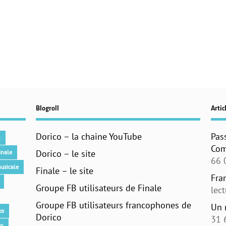
Blogroll
Articl
Dorico – la chaine YouTube
Pas
n
Com
Dorico – le site
inale
66 
usicale
Finale – le site
Fra
Groupe FB utilisateurs de Finale
lec
Groupe FB utilisateurs francophones de
Un 
os
Dorico
31 
an