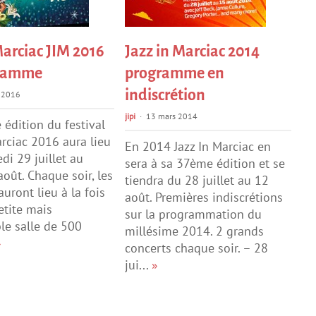
Marciac JIM 2016
Jazz in Marciac 2014
gramme
programme en
indiscrétion
 2016
jipi
13 mars 2014
édition du festival
arciac 2016 aura lieu
En 2014 Jazz In Marciac en
di 29 juillet au
sera à sa 37ème édition et se
août. Chaque soir, les
tiendra du 28 juillet au 12
uront lieu à la fois
août. Premières indiscrétions
etite mais
sur la programmation du
le salle de 500
millésime 2014. 2 grands
»
concerts chaque soir. – 28
jui...
»