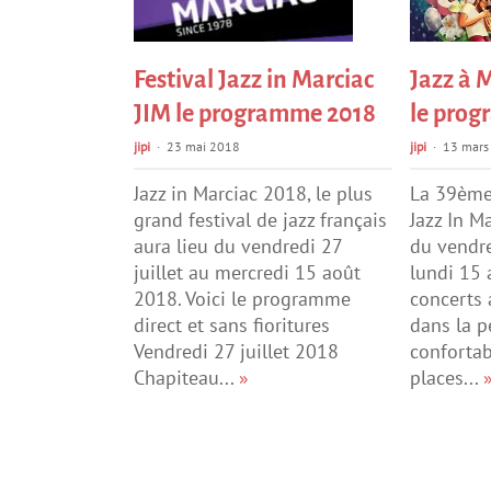
Festival Jazz in Marciac
Jazz à 
JIM le programme 2018
le pro
jipi
23 mai 2018
jipi
13 mars
Jazz in Marciac 2018, le plus
La 39ème 
grand festival de jazz français
Jazz In M
aura lieu du vendredi 27
du vendre
juillet au mercredi 15 août
lundi 15 
2018. Voici le programme
concerts a
direct et sans fioritures
dans la p
Vendredi 27 juillet 2018
confortab
Chapiteau...
»
places...