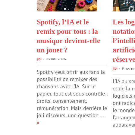
Spotify, l’IA et le
Les log
remix pour tous : la
notatio
musique devient-elle
l’intel
un jouet ?
artific
réserve
jipi
23 mai 2026
jipi
9 novem
Spotify veut offrir aux fans la
possibilité de remixer des
L’IA au se
chansons avec l’IA. Sur le
et de la 
papier, tout est sous contrôle :
logiciels
droits, consentement,
ont radic
rémunération. Mais derrière le
le monde 
joli discours, une question ...
l’arrange
»
auparavan