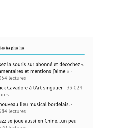
les les plus lus
sez la souris sur abonné et décochez «
mentaires et mentions j’aime »
-
054 lectures
nck Cavadore à l’Art singulier
- 33 024
tures
nouveau lieu musical bordelais.
-
684 lectures
jazz se joue aussi en Chine…un peu
-
670 lectures