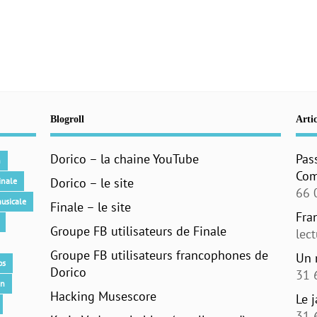
Blogroll
Artic
Dorico – la chaine YouTube
Pas
n
Com
Dorico – le site
inale
66 
usicale
Finale – le site
Fra
Groupe FB utilisateurs de Finale
lec
Groupe FB utilisateurs francophones de
Un 
os
Dorico
31 
an
Hacking Musescore
Le 
31 