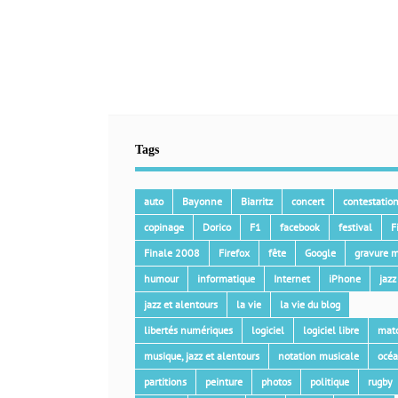
Tags
auto
Bayonne
Biarritz
concert
contestatio
copinage
Dorico
F1
facebook
festival
F
Finale 2008
Firefox
fête
Google
gravure m
humour
informatique
Internet
iPhone
jazz
jazz et alentours
la vie
la vie du blog
libertés numériques
logiciel
logiciel libre
mat
musique, jazz et alentours
notation musicale
océ
partitions
peinture
photos
politique
rugby