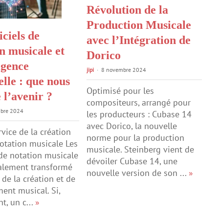
Révolution de la
Production Musicale
iciels de
avec l’Intégration de
n musicale et
Dorico
ligence
jipi
8 novembre 2024
ielle : que nous
Optimisé pour les
 l’avenir ?
compositeurs, arrangé pour
bre 2024
les producteurs : Cubase 14
avec Dorico, la nouvelle
rvice de la création
norme pour la production
notation musicale Les
musicale. Steinberg vient de
 de notation musicale
dévoiler Cubase 14, une
alement transformé
nouvelle version de son ...
»
de la création et de
ment musical. Si,
t, un c...
»