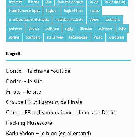
Internet
iPhone
jazz
jazz et alentours
la vie
la vie du blog
libertés numériques
logiciel
logiciel libre
matos
musique, jazz et alentours
notation musicale
océan
partitions
peinture
photos
politique
rugby
Sibelius
software
SoKo
sorties
Steinberg
sur le web
technologie
video
wordpress
Blogroll
Dorico – la chaine YouTube
Dorico – le site
Finale – le site
Groupe FB utilisateurs de Finale
Groupe FB utilisateurs francophones de Dorico
Hacking Musescore
Karin Vadon – le blog (en allemand)