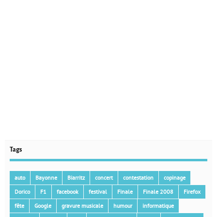
Tags
auto
Bayonne
Biarritz
concert
contestation
copinage
Dorico
F1
facebook
festival
Finale
Finale 2008
Firefox
fête
Google
gravure musicale
humour
informatique