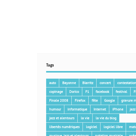
Tags
auto
Bayonne
Biarritz
concert
contestatio
copinage
Dorico
F1
facebook
festival
F
Finale 2008
Firefox
fête
Google
gravure m
humour
informatique
Internet
iPhone
jazz
jazz et alentours
la vie
la vie du blog
libertés numériques
logiciel
logiciel libre
mat
musique, jazz et alentours
notation musicale
océ