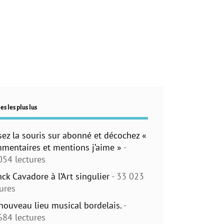
es les plus lus
sez la souris sur abonné et décochez «
mentaires et mentions j’aime »
-
054 lectures
nck Cavadore à l’Art singulier
- 33 023
tures
nouveau lieu musical bordelais.
-
684 lectures