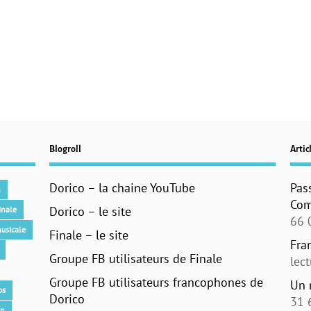
Blogroll
Articl
Dorico – la chaine YouTube
Pas
n
Com
Dorico – le site
inale
66 
usicale
Finale – le site
Fra
Groupe FB utilisateurs de Finale
lec
Groupe FB utilisateurs francophones de
Un 
os
Dorico
31 
an