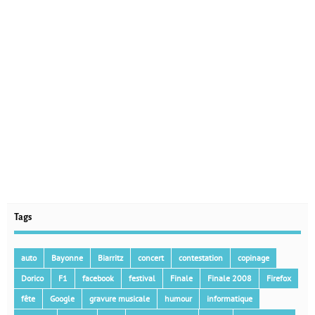
Tags
auto
Bayonne
Biarritz
concert
contestation
copinage
Dorico
F1
facebook
festival
Finale
Finale 2008
Firefox
fête
Google
gravure musicale
humour
informatique