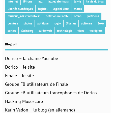
Internet
iPhone
jazz
jazz et alentours
la vie
la vie du blog
libertés numériques
logiciel
logiciel libre
matos
musique, jazz et alentours
notation musicale
océan
partitions
peinture
photos
politique
rugby
Sibelius
software
SoKo
sorties
Steinberg
sur le web
technologie
video
wordpress
Blogroll
Dorico – la chaine YouTube
Dorico – le site
Finale – le site
Groupe FB utilisateurs de Finale
Groupe FB utilisateurs francophones de Dorico
Hacking Musescore
Karin Vadon – le blog (en allemand)