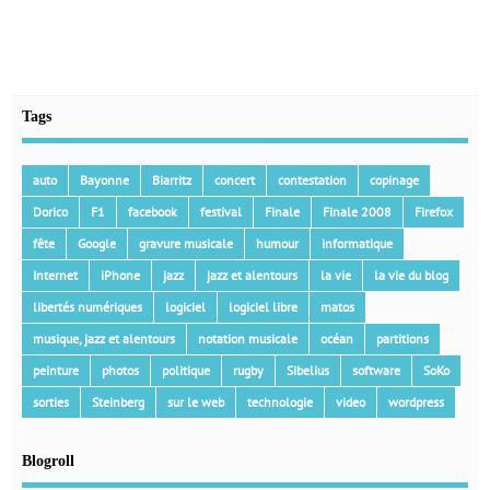
Tags
auto
Bayonne
Biarritz
concert
contestation
copinage
Dorico
F1
facebook
festival
Finale
Finale 2008
Firefox
fête
Google
gravure musicale
humour
informatique
Internet
iPhone
jazz
jazz et alentours
la vie
la vie du blog
libertés numériques
logiciel
logiciel libre
matos
musique, jazz et alentours
notation musicale
océan
partitions
peinture
photos
politique
rugby
Sibelius
software
SoKo
sorties
Steinberg
sur le web
technologie
video
wordpress
Blogroll