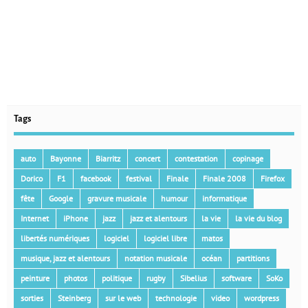
Tags
auto
Bayonne
Biarritz
concert
contestation
copinage
Dorico
F1
facebook
festival
Finale
Finale 2008
Firefox
fête
Google
gravure musicale
humour
informatique
Internet
iPhone
jazz
jazz et alentours
la vie
la vie du blog
libertés numériques
logiciel
logiciel libre
matos
musique, jazz et alentours
notation musicale
océan
partitions
peinture
photos
politique
rugby
Sibelius
software
SoKo
sorties
Steinberg
sur le web
technologie
video
wordpress