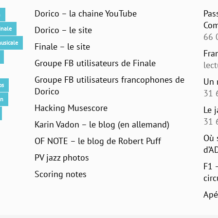
Dorico – la chaine YouTube
Pas
n
Com
Dorico – le site
inale
66 
usicale
Finale – le site
Fra
Groupe FB utilisateurs de Finale
lec
Groupe FB utilisateurs francophones de
Un 
os
Dorico
31 
an
Hacking Musescore
Le 
31 
Karin Vadon – le blog (en allemand)
Où 
OF NOTE – le blog de Robert Puff
d’A
PV jazz photos
F1 
Scoring notes
circ
Apé