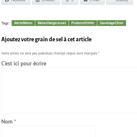
Tags:
AlerteBaïnes
BaïnesDangereuses
PrudenceEnMer
SauvetageCôtier
Ajoutez votre grain de sel à cet article
Votre email ne sera pas publiéLes champs requis sont marqués
*
C'est ici pour écrire
Nom
*