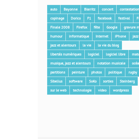
auto
Bayonne
Biarritz
concert
contestatio
copinage
Dorico
F1
facebook
festival
F
Finale 2008
Firefox
fête
Google
gravure m
humour
informatique
Internet
iPhone
jazz
jazz et alentours
la vie
la vie du blog
libertés numériques
logiciel
logiciel libre
mat
musique, jazz et alentours
notation musicale
océ
partitions
peinture
photos
politique
rugby
Sibelius
software
SoKo
sorties
Steinberg
sur le web
technologie
video
wordpress