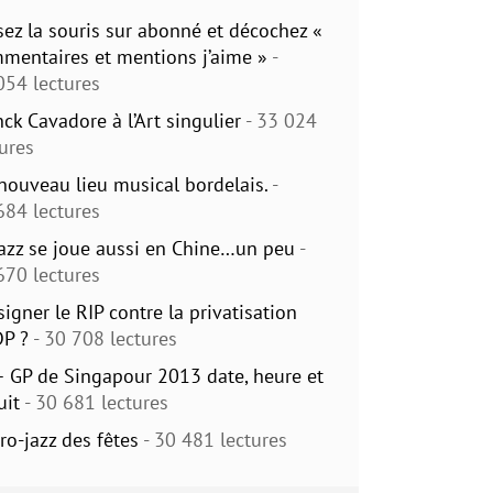
sez la souris sur abonné et décochez «
mentaires et mentions j’aime »
-
054 lectures
nck Cavadore à l’Art singulier
- 33 024
tures
nouveau lieu musical bordelais.
-
684 lectures
jazz se joue aussi en Chine…un peu
-
670 lectures
signer le RIP contre la privatisation
DP ?
- 30 708 lectures
– GP de Singapour 2013 date, heure et
uit
- 30 681 lectures
ro-jazz des fêtes
- 30 481 lectures