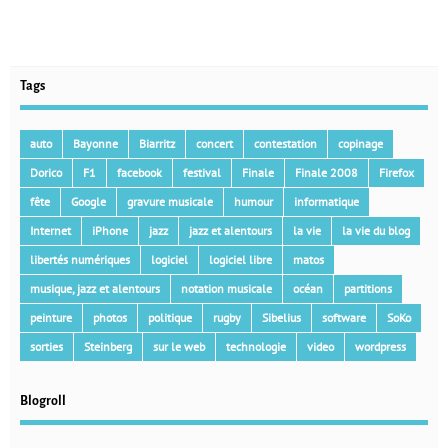
Tags
auto
Bayonne
Biarritz
concert
contestation
copinage
Dorico
F1
facebook
festival
Finale
Finale 2008
Firefox
fête
Google
gravure musicale
humour
informatique
Internet
iPhone
jazz
jazz et alentours
la vie
la vie du blog
libertés numériques
logiciel
logiciel libre
matos
musique, jazz et alentours
notation musicale
océan
partitions
peinture
photos
politique
rugby
Sibelius
software
SoKo
sorties
Steinberg
sur le web
technologie
video
wordpress
Blogroll